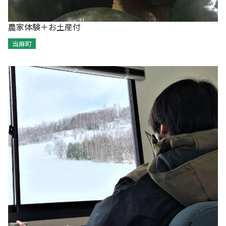
農家体験＋お土産付
当麻町