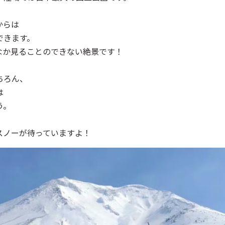
からは
できます。
なか見ることのできない絶景です！
ちろん、
は
う。
スノーが待っていますよ！