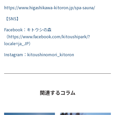
https://www.higashikawa-kitoron.jp/spa-sauna/
【SNS】
Facebook：キトウシの森
（
https://www.facebook.com/kitoushipark/?
locale=ja_JP
）
Instagram：kitoushinomori_kitoron
関連するコラム